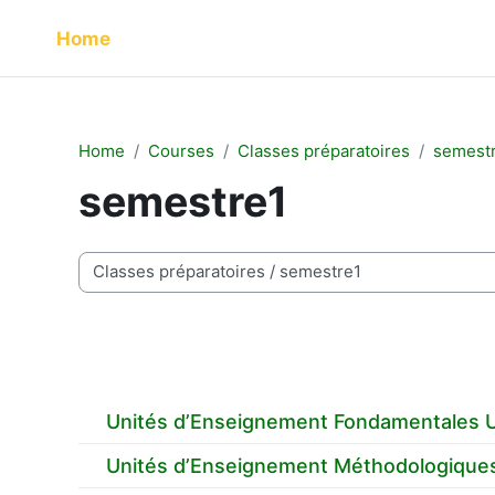
Skip to main content
Home
Home
Courses
Classes préparatoires
semest
semestre1
Course categories
Unités d’Enseignement Fondamentales 
Unités d’Enseignement Méthodologique