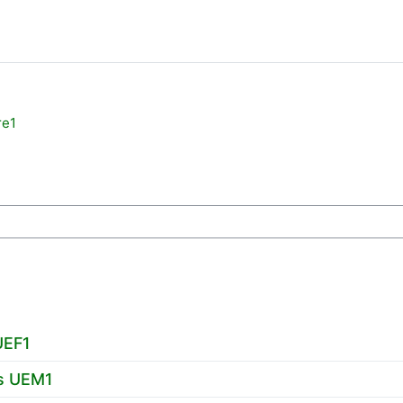
re1
UEF1
s UEM1