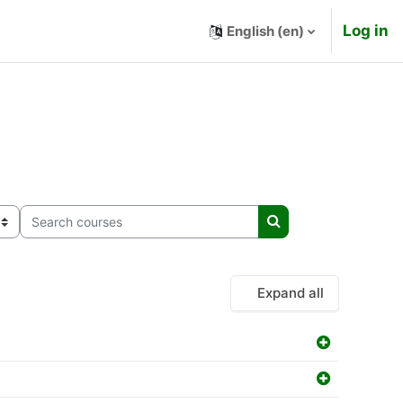
Log in
English ‎(en)‎
Search courses
Search courses
Expand all