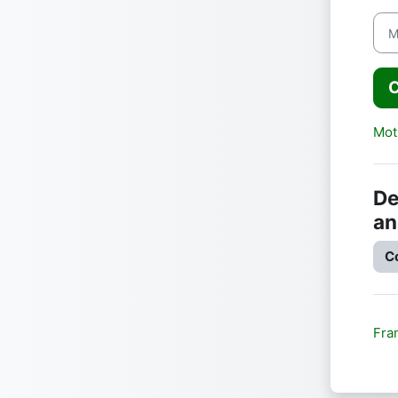
Mot
Mot
De
a
C
Fran