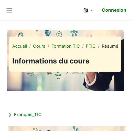
Passer au contenu principal
Connexion
Panneau latéral
Accueil
Cours
Formation TIC
FTIC
Résumé
Informations du cours
Français_TIC