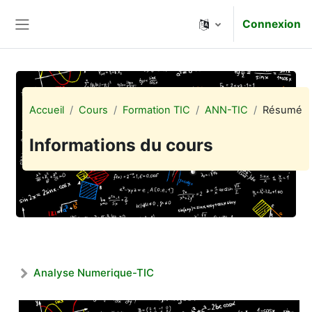
Passer au contenu principal
Connexion
Panneau latéral
Accueil
Cours
Formation TIC
ANN-TIC
Résumé
Informations du cours
Analyse Numerique-TIC