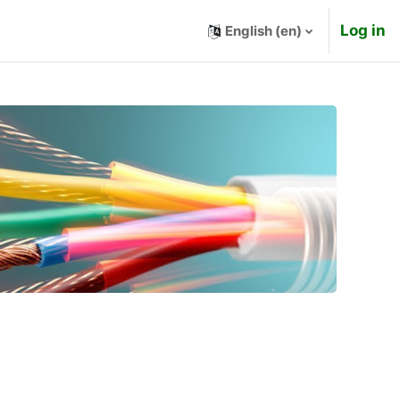
Log in
English ‎(en)‎